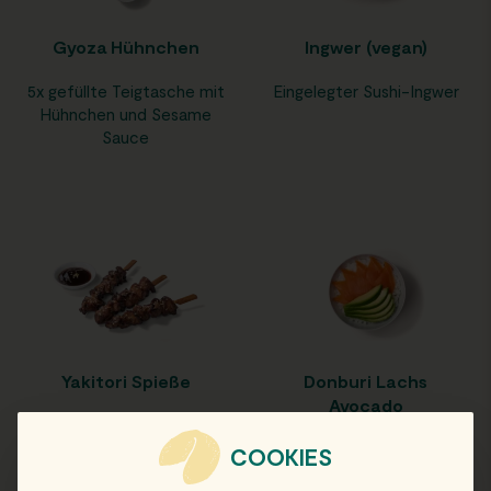
Gyoza Hühnchen
Ingwer (vegan)
5x gefüllte Teigtasche mit
Eingelegter Sushi-Ingwer
Hühnchen und Sesame
Sauce
Yakitori Spieße
Donburi Lachs
Avocado
3x Yakitori-
10,49
€
Hähnchenspieße,
COOKIES
aufgetaut, in
AUSWÄHLEN