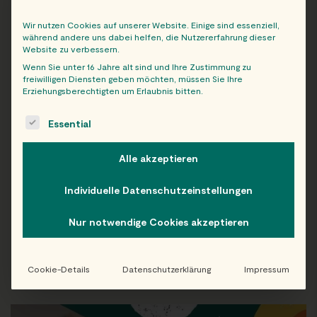
Teriyakisauce mariniert.
Wir nutzen Cookies auf unserer Website. Einige sind essenziell,
während andere uns dabei helfen, die Nutzererfahrung dieser
Website zu verbessern.
Wenn Sie unter 16 Jahre alt sind und Ihre Zustimmung zu
freiwilligen Diensten geben möchten, müssen Sie Ihre
Erziehungsberechtigten um Erlaubnis bitten.
The following is a list of service groups for which consent c
Essential
Alle akzeptieren
Wakame Salat (vegan)
Würziger Algensalat mit
Individuelle Datenschutzeinstellungen
Sesam
Nur notwendige Cookies akzeptieren
Cookie-Details
Datenschutzerklärung
Impressum