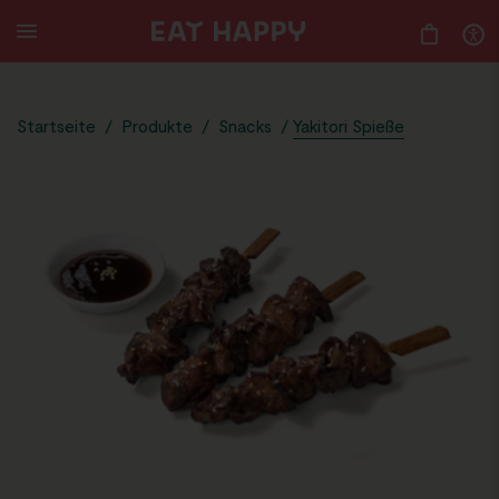
SKIP
TO
MAIN
CONTENT
Startseite
/
Produkte
/
Snacks
/
Yakitori Spieße