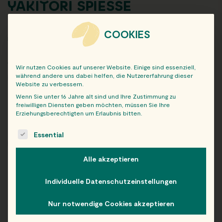
YAKITORI SPIESSE
3x Yakitori-Hähnchenspieße, aufgetaut, in Teriyakisauce
COOKIES
mariniert.
Abholauftrag von:
Wir nutzen Cookies auf unserer Website. Einige sind essenziell,
während andere uns dabei helfen, die Nutzererfahrung dieser
Wähle deinen Abholort:
Website zu verbessern.
Wenn Sie unter 16 Jahre alt sind und Ihre Zustimmung zu
freiwilligen Diensten geben möchten, müssen Sie Ihre
Preis
Erziehungsberechtigten um Erlaubnis bitten.
incl. 10% MwSt.
The following is a list of service groups for which consent c
Essential
-
+
AUSWÄHLEN
Alle akzeptieren
Individuelle Datenschutzeinstellungen
Beschreibung
Nährwerte & Allergene
Nur notwendige Cookies akzeptieren