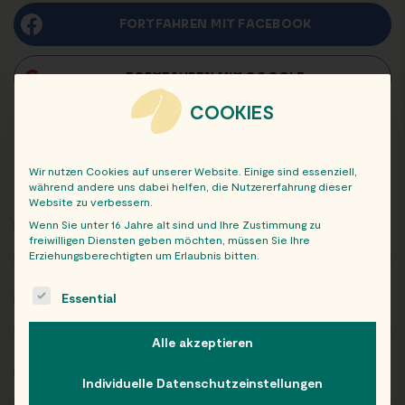
FORTFAHREN MIT
FACEBOOK
FORTFAHREN MIT
GOOGLE
COOKIES
Wir nutzen Cookies auf unserer Website. Einige sind essenziell,
während andere uns dabei helfen, die Nutzererfahrung dieser
NEUES KUNDENKONTO ANLEGEN
Website zu verbessern.
Dein Vorname
*
Wenn Sie unter 16 Jahre alt sind und Ihre Zustimmung zu
freiwilligen Diensten geben möchten, müssen Sie Ihre
Erziehungsberechtigten um Erlaubnis bitten.
The following is a list of service groups for which consent c
Essential
Dein Nachname
*
Alle akzeptieren
E-Mail-Adresse
*
Individuelle Datenschutzeinstellungen