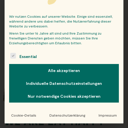
Wir nutzen Cookies auf unserer Website. Einige sind essenziell,
während andere uns dabei helfen, die Nutzererfahrung dieser
Website zu verbessern.
Wenn Sie unter 16 Jahre alt sind und Ihre Zustimmung zu
freiwilligen Diensten geben möchten, müssen Sie Ihre
Erziehungsberechtigten um Erlaubnis bitten.
The following is a list of service groups for which consent c
Essential
Alle akzeptieren
Individuelle Datenschutzeinstellungen
Nur notwendige Cookies akzeptieren
Cookie-Details
Datenschutzerklärung
Impressum
WE ARE EAT HAPPY –