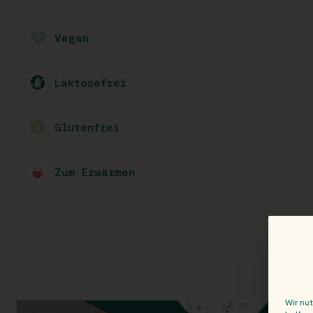
Vegan
Laktosefrei
Glutenfrei
Zum Erwärmen
Wir nu