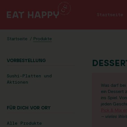
SKIP
TO
Startseite
MAIN
CONTENT
Startseite
/
Produkte
VORBESTELLUNG
DESSER
Sushi-Platten und
Aktionen
Was darf bei 
ein Dessert
ins Spiel. Vo
jeden Gesch
FÜR DICH VOR ORT
Pick & Mix e
– vieles Wei
Alle Produkte