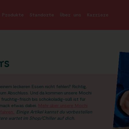
Produkte
Standorte
Über uns
Karriere
TS
einem leckeren Essen nicht fehlen? Richtig,
 zum Abschluss. Und da kommen unsere Mochi
n fruchtig-frisch bis schokoladig-süß ist für
mack etwas dabei.
Mehr über unsere Mochi
rfahren.
Einige Artikel kannst du vorbestellen
tere wartet im Shop/Chiller auf dich.