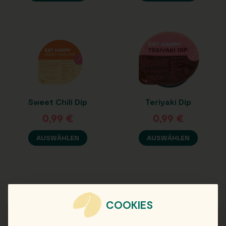
Sweet Chili Dip
Teriyaki Dip
0,99
€
0,99
€
AUSWÄHLEN
AUSWÄHLEN
COOKIES