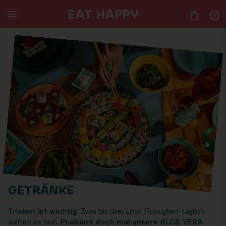
SKIP
TO
MAIN
CONTENT
GETRÄNKE
Trinken ist wichtig.
Zwei bis drei Liter Flüssigkeit täglich
sollten es sein.
Probiert doch mal unsere ALOE VERA