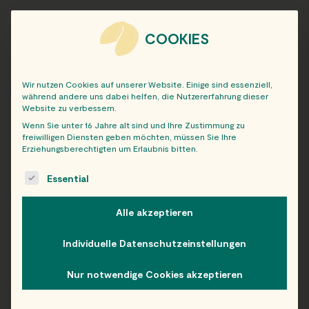
DONBURI LACHS AVOCADO
COOKIES
Abholauftrag von:
Wir nutzen Cookies auf unserer Website. Einige sind essenziell,
Wähle deinen Abholort:
während andere uns dabei helfen, die Nutzererfahrung dieser
Website zu verbessern.
Wenn Sie unter 16 Jahre alt sind und Ihre Zustimmung zu
Preis
freiwilligen Diensten geben möchten, müssen Sie Ihre
10,49
€
Erziehungsberechtigten um Erlaubnis bitten.
incl. 10% MwSt.
The following is a list of service groups for which consent c
Essential
-
+
AUSWÄHLEN
Alle akzeptieren
Individuelle Datenschutzeinstellungen
Beschreibung
Nährwerte & Allergene
Nur notwendige Cookies akzeptieren