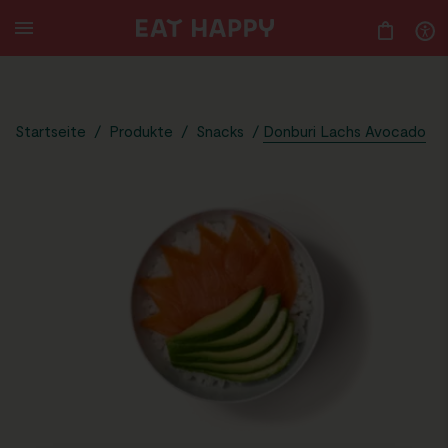
10.49
SKIP
TO
MAIN
CONTENT
Startseite
/
Produkte
/
Snacks
/
Donburi Lachs Avocado