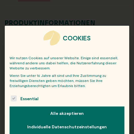
PRODUKTINFORMATIONEN
Erfrischungsgetränk mit Aloe Vera Stücken und Traubensaft
COOKIES
aus Traubensaftkonzentrat, mit Erdbeergeschmack.
Pasteurisiert.
Zutaten: Quellwasser, 10 % Aloe Vera Stücke, Zucker 6,5 %
Wir nutzen Cookies auf unserer Website. Einige sind essenziell,
während andere uns dabei helfen, die Nutzererfahrung dieser
Traubensaft aus Traubensaftkonzentrat, Säureregulatoren:
Website zu verbessern.
Citronensäure, Natriumcitrate; schwarzes
Wenn Sie unter 16 Jahre alt sind und Ihre Zustimmung zu
Karottensaftkonzentrat, Erdbeeraroma, Verdickungsmittel:
freiwilligen Diensten geben möchten, müssen Sie Ihre
Calciumlactat, Gellan, Xanthan; Antioxidationsmittel:
Erziehungsberechtigten um Erlaubnis bitten.
Ascorbinsäure, natürliches Erdbeeraroma
The following is a list of service groups for which consent c
Essential
e, Natriumcitrate; Verdickungsmittel: Gellan, Xanthan,
Calciumlactat; Aroma, Antioxidationsmittel: Ascorbinsäure.
Alle akzeptieren
Gewicht: 400 ml
Mindestens haltbar bis: siehe Deckel. Trocken lagern und vor
Individuelle Datenschutzeinstellungen
direktem Sonnenlicht schützen. Vor dem Öffnen gut