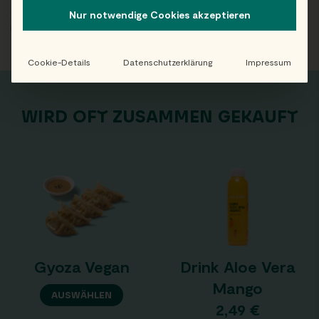
schütteln. Nach dem Öffnen bei 1-7°C kühl lagern und
Nur notwendige Cookies akzeptieren
innerhalb von 2 Tagen genießen.
Cookie-Details
Datenschutzerklärung
Impressum
WIRD OFT ZUSAMMEN GEKAUFT
Gyoza Vegan
Drink Aloe Vera
Mango
AUSWÄHLEN
2,49
€