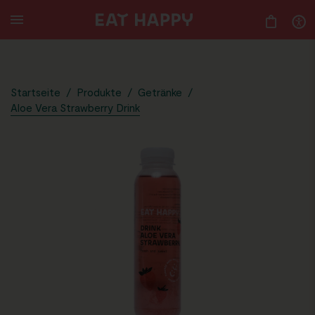
2.49
SKIP
TO
MAIN
CONTENT
Startseite
/
Produkte
/
Getränke
/
Aloe Vera Strawberry Drink