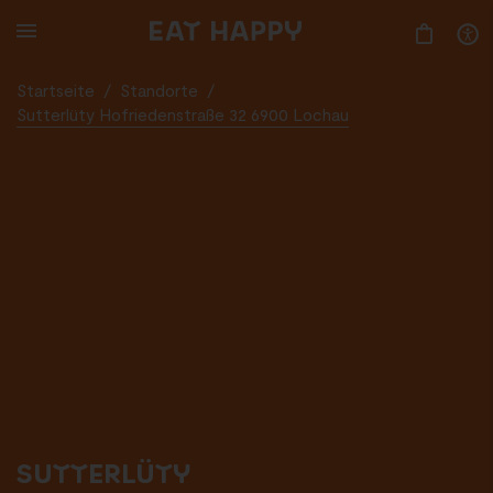
SKIP
TO
MAIN
CONTENT
Startseite
/
Standorte
/
Sutterlüty Hofriedenstraße 32 6900 Lochau
SUTTERLÜTY