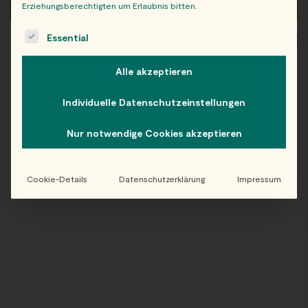
Erziehungsberechtigten um Erlaubnis bitten.
The following is a list of service groups for which consent c
Essential
WIEN
OB
Alle akzeptieren
Individuelle Datenschutzeinstellungen
Folge uns auf Instagram!
Nur notwendige Cookies akzeptieren
@EATHAPPY
Cookie-Details
Datenschutzerklärung
Impressum