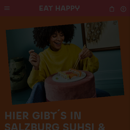
SKIP
TO
MAIN
CONTENT
HIER GIBT´S IN
SALZBURG SUHSI &