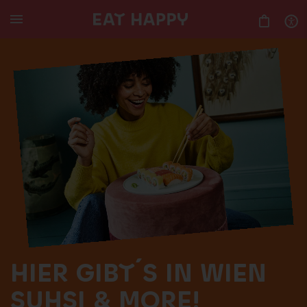
SKIP
TO
MAIN
CONTENT
HIER GIBT´S IN WIEN
SUHSI & MORE!