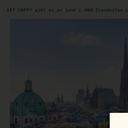
EAT HAPPY gibt es an rund 1.000 Standorten i