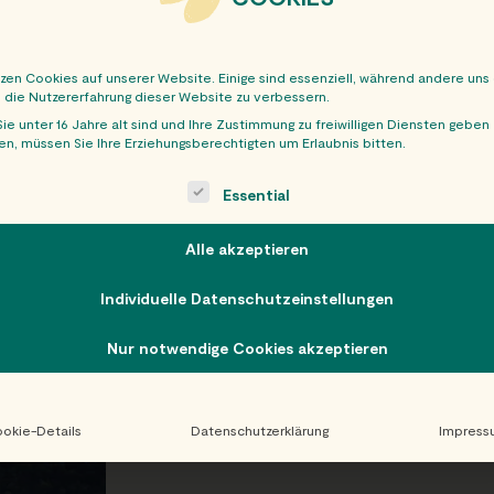
tzen Cookies auf unserer Website. Einige sind essenziell, während andere uns
, die Nutzererfahrung dieser Website zu verbessern.
ie unter 16 Jahre alt sind und Ihre Zustimmung zu freiwilligen Diensten geben
n, müssen Sie Ihre Erziehungsberechtigten um Erlaubnis bitten.
OBER
ollowing is a list of service groups for which consent can be giv
Essential
Alle akzeptieren
Individuelle Datenschutzeinstellungen
Nur notwendige Cookies akzeptieren
okie-Details
Datenschutzerklärung
Impress