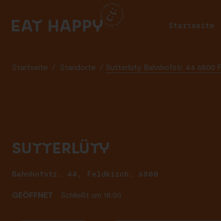
SKIP
TO
Startseite
Pr
MAIN
CONTENT
Startseite
/
Standorte
/
Sutterlüty Bahnhofstr. 44 6800 F
SUTTERLÜTY
Bahnhofstr. 44, Feldkirch, 6800
GEÖFFNET
Schließt um 18:00