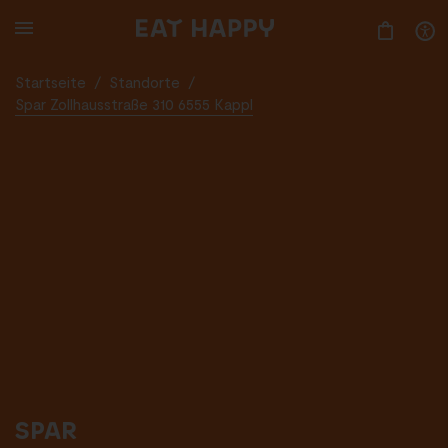
SKIP
TO
MAIN
CONTENT
Startseite
/
Standorte
/
Spar Zollhausstraße 310 6555 Kappl
SPAR