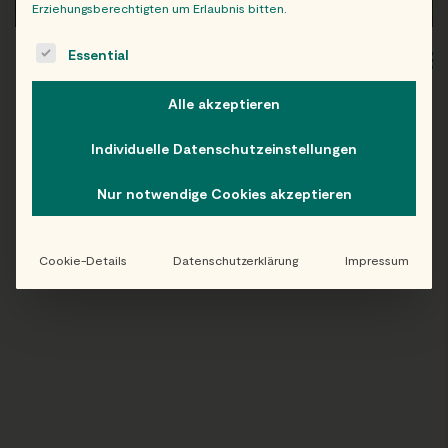
Erziehungsberechtigten um Erlaubnis bitten.
The following is a list of service groups for which consent c
Essential
WIEN
OB
Alle akzeptieren
Individuelle Datenschutzeinstellungen
Folge uns auf Instagram!
Nur notwendige Cookies akzeptieren
@EATHAPPY
Cookie-Details
Datenschutzerklärung
Impressum