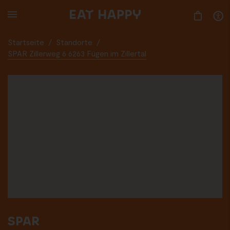
SKIP
TO
MAIN
CONTENT
Startseite
/
Standorte
/
SPAR Zillerweg 6 6263 Fügen im Zillertal
SPAR