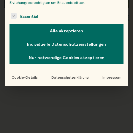
Erziehungsberechtigten um Erlaubnis bitten.
The following is a list of service groups for which consent c
Essential
WIEN
OB
Alle akzeptieren
Individuelle Datenschutzeinstellungen
Folge uns auf Instagram!
Nur notwendige Cookies akzeptieren
@EATHAPPY
Cookie-Details
Datenschutzerklärung
Impressum