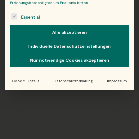
Erziehungsberechtigten um Erlaubnis bitten.
The following is a list of service groups for which consent c
Essential
WIEN
OB
Alle akzeptieren
Individuelle Datenschutzeinstellungen
Folge uns auf Instagram!
Nur notwendige Cookies akzeptieren
@EATHAPPY
Cookie-Details
Datenschutzerklärung
Impressum