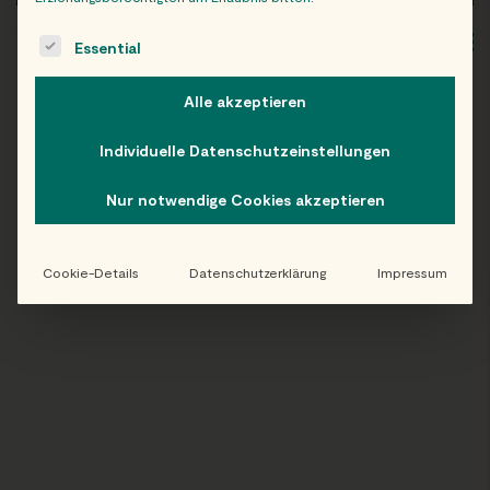
The following is a list of service groups for which consent c
WIEN
OB
Essential
Alle akzeptieren
Individuelle Datenschutzeinstellungen
Folge uns auf Instagram!
Nur notwendige Cookies akzeptieren
@EATHAPPY
Cookie-Details
Datenschutzerklärung
Impressum