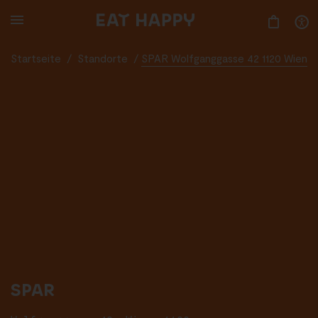
SKIP
TO
MAIN
CONTENT
Startseite
/
Standorte
/
SPAR Wolfganggasse 42 1120 Wien
SPAR