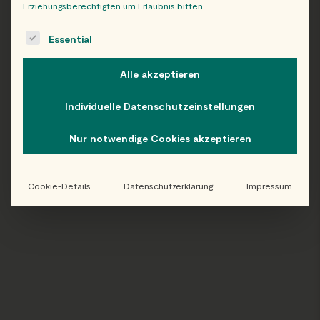
Erziehungsberechtigten um Erlaubnis bitten.
The following is a list of service groups for which consent c
Essential
WIEN
OB
Alle akzeptieren
Individuelle Datenschutzeinstellungen
Folge uns auf Instagram!
Nur notwendige Cookies akzeptieren
@EATHAPPY
Cookie-Details
Datenschutzerklärung
Impressum