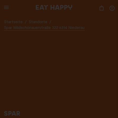
SKIP
TO
MAIN
CONTENT
Startseite
/
Standorte
/
Spar Wildschönauerstraße 322 6314 Niederau
SPAR