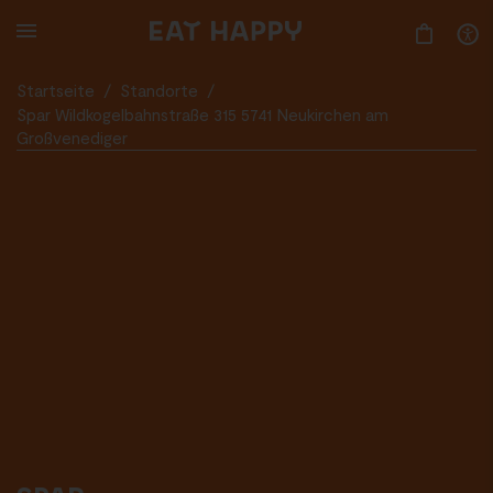
SKIP
TO
MAIN
CONTENT
Startseite
/
Standorte
/
Spar Wildkogelbahnstraße 315 5741 Neukirchen am
Großvenediger