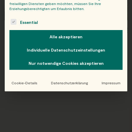
freiwilligen Diensten geben möchten, müssen Sie Ihre
Erziehungsberechtigten um Erlaubnis bitten.
The following is a list of service groups for which consent c
Essential
WIEN
OB
Alle akzeptieren
Individuelle Datenschutzeinstellungen
Nur notwendige Cookies akzeptieren
Folge uns auf Instagram!
@EATHAPPY
Cookie-Details
Datenschutzerklärung
Impressum