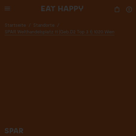
SKIP
TO
MAIN
CONTENT
Startseite
/
Standorte
/
SPAR Welthandelsplatz 11 (Geb.D2 Top 3 1) 1020 Wien
SPAR