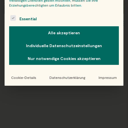
freiwilligen Diensten geben möchten, müssen Sie Ihre
Erziehungsberechtigten um Erlaubnis bitten.
The following is a list of service groups for which consent c
Essential
WIEN
OB
Alle akzeptieren
Individuelle Datenschutzeinstellungen
Nur notwendige Cookies akzeptieren
Folge uns auf Instagram!
@EATHAPPY
Cookie-Details
Datenschutzerklärung
Impressum