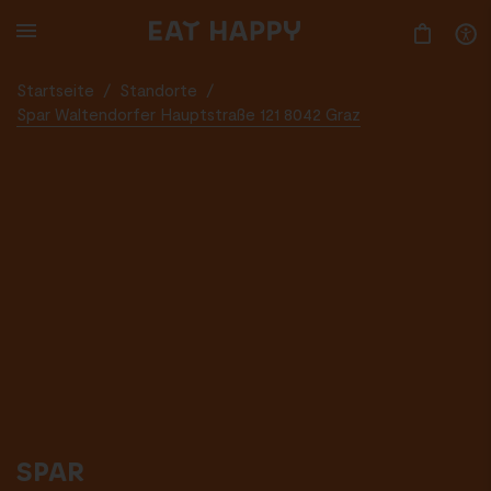
SKIP
TO
MAIN
CONTENT
Startseite
/
Standorte
/
Spar Waltendorfer Hauptstraße 121 8042 Graz
SPAR