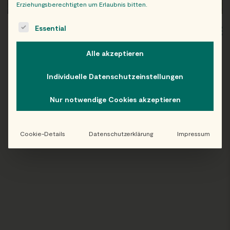
Erziehungsberechtigten um Erlaubnis bitten.
The following is a list of service groups for which consent c
Essential
WIEN
OB
Alle akzeptieren
Individuelle Datenschutzeinstellungen
Folge uns auf Instagram!
Nur notwendige Cookies akzeptieren
@EATHAPPY
Cookie-Details
Datenschutzerklärung
Impressum