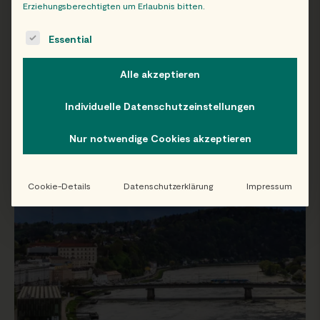
Erziehungsberechtigten um Erlaubnis bitten.
The following is a list of service groups for which consent c
Essential
WIEN
OB
Alle akzeptieren
Individuelle Datenschutzeinstellungen
Folge uns auf Instagram!
Nur notwendige Cookies akzeptieren
@EATHAPPY
Cookie-Details
Datenschutzerklärung
Impressum