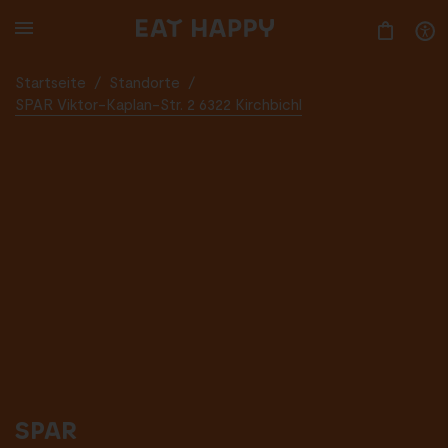
SKIP
TO
MAIN
CONTENT
Startseite
/
Standorte
/
SPAR Viktor-Kaplan-Str. 2 6322 Kirchbichl
SPAR