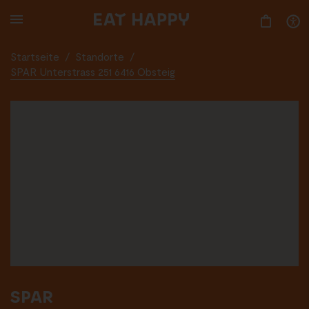
SKIP
TO
MAIN
CONTENT
Startseite
/
Standorte
/
SPAR Unterstrass 251 6416 Obsteig
SPAR