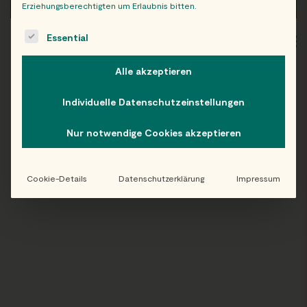
Erziehungsberechtigten um Erlaubnis bitten.
The following is a list of service groups for which consent c
Essential
WIEN
OB
Alle akzeptieren
Individuelle Datenschutzeinstellungen
Folge uns auf Instagram!
Nur notwendige Cookies akzeptieren
@EATHAPPY
Cookie-Details
Datenschutzerklärung
Impressum