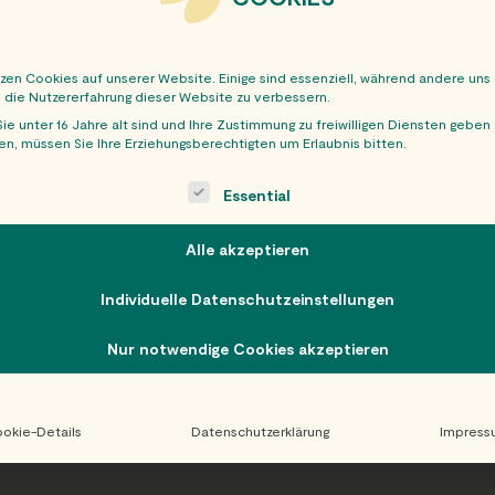
tzen Cookies auf unserer Website. Einige sind essenziell, während andere uns
, die Nutzererfahrung dieser Website zu verbessern.
ie unter 16 Jahre alt sind und Ihre Zustimmung zu freiwilligen Diensten geben
n, müssen Sie Ihre Erziehungsberechtigten um Erlaubnis bitten.
OBER
ollowing is a list of service groups for which consent can be giv
Essential
Alle akzeptieren
Individuelle Datenschutzeinstellungen
Nur notwendige Cookies akzeptieren
okie-Details
Datenschutzerklärung
Impress