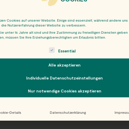
tzen Cookies auf unserer Website. Einige sind essenziell, während andere uns
, die Nutzererfahrung dieser Website zu verbessern.
ie unter 16 Jahre alt sind und Ihre Zustimmung zu freiwilligen Diensten geben
n, müssen Sie Ihre Erziehungsberechtigten um Erlaubnis bitten.
OBER
ollowing is a list of service groups for which consent can be giv
Essential
Alle akzeptieren
Individuelle Datenschutzeinstellungen
Nur notwendige Cookies akzeptieren
okie-Details
Datenschutzerklärung
Impress