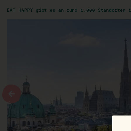
EAT HAPPY gibt es an rund 1.000 Standorten i