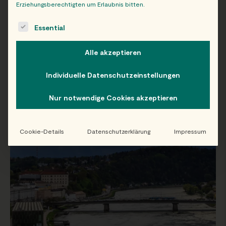
Erziehungsberechtigten um Erlaubnis bitten.
The following is a list of service groups for which consent c
Essential
WIEN
OB
Alle akzeptieren
Individuelle Datenschutzeinstellungen
Folge uns auf Instagram!
Nur notwendige Cookies akzeptieren
@EATHAPPY
Cookie-Details
Datenschutzerklärung
Impressum