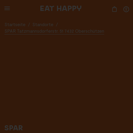
SKIP
TO
MAIN
CONTENT
Startseite
/
Standorte
/
SPAR Tatzmannsdorferstr. 51 7432 Oberschützen
SPAR