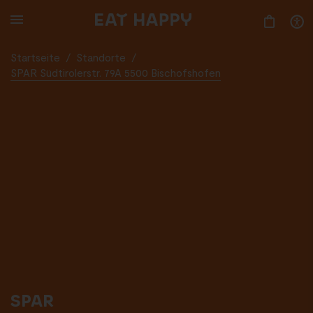
SKIP
TO
MAIN
CONTENT
Startseite
/
Standorte
/
SPAR Südtirolerstr. 79A 5500 Bischofshofen
SPAR