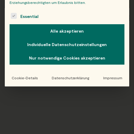
Erziehungsberechtigten um Erlaubnis bitten.
The following is a list of service groups for which consent c
Essential
WIEN
OB
Alle akzeptieren
Individuelle Datenschutzeinstellungen
Folge uns auf Instagram!
Nur notwendige Cookies akzeptieren
@EATHAPPY
Cookie-Details
Datenschutzerklärung
Impressum