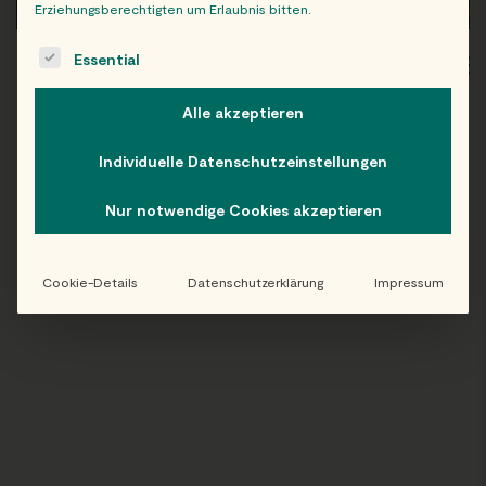
Erziehungsberechtigten um Erlaubnis bitten.
The following is a list of service groups for which consent c
Essential
WIEN
OB
Alle akzeptieren
Individuelle Datenschutzeinstellungen
Folge uns auf Instagram!
Nur notwendige Cookies akzeptieren
@EATHAPPY
Cookie-Details
Datenschutzerklärung
Impressum