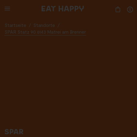
SKIP
TO
MAIN
CONTENT
Startseite
/
Standorte
/
SPAR Statz 90 6143 Matrei am Brenner
SPAR