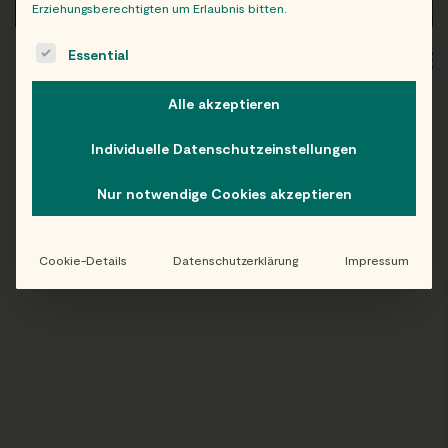
Erziehungsberechtigten um Erlaubnis bitten.
The following is a list of service groups for which consent c
Essential
WIEN
OB
Alle akzeptieren
Individuelle Datenschutzeinstellungen
Folge uns auf Instagram!
Nur notwendige Cookies akzeptieren
@EATHAPPY
Cookie-Details
Datenschutzerklärung
Impressum