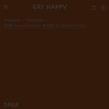
SKIP
TO
MAIN
CONTENT
Startseite
/
Standorte
/
SPAR Speckbacherstr. 10 6380 St. Johann in Tirol
SPAR