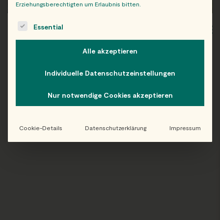
Erziehungsberechtigten um Erlaubnis bitten.
The following is a list of service groups for which consent c
Essential
WIEN
OB
Alle akzeptieren
Individuelle Datenschutzeinstellungen
Folge uns auf Instagram!
Nur notwendige Cookies akzeptieren
@EATHAPPY
Cookie-Details
Datenschutzerklärung
Impressum