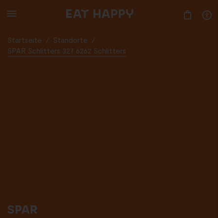
SKIP
TO
MAIN
CONTENT
Startseite
/
Standorte
/
SPAR Schlitters 327 6262 Schlitters
SPAR