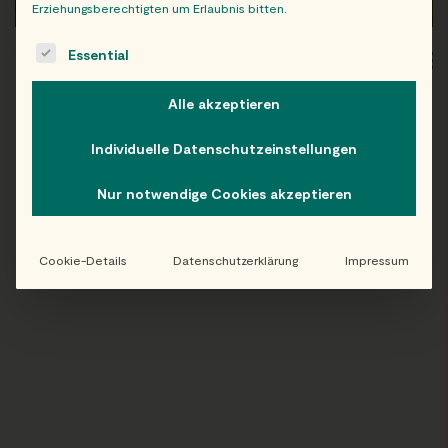
Erziehungsberechtigten um Erlaubnis bitten.
The following is a list of service groups for which consent c
Essential
WIEN
OB
Alle akzeptieren
Individuelle Datenschutzeinstellungen
Folge uns auf Instagram!
Nur notwendige Cookies akzeptieren
@EATHAPPY
Cookie-Details
Datenschutzerklärung
Impressum