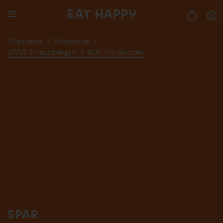
SKIP
TO
MAIN
CONTENT
Startseite
/
Standorte
/
SPAR Schaunbergstr. 9 4081 Hartkirchen
SPAR