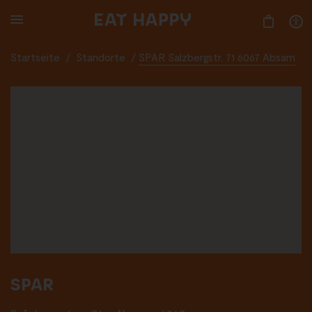
SKIP
TO
MAIN
CONTENT
Startseite
/
Standorte
/
SPAR Salzbergstr. 71 6067 Absam
SPAR