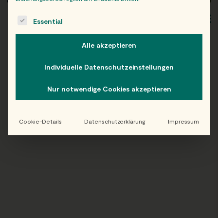
The following is a list of service groups for which consent c
WIEN
OB
Essential
Alle akzeptieren
Individuelle Datenschutzeinstellungen
Folge uns auf Instagram!
Nur notwendige Cookies akzeptieren
@EATHAPPY
Cookie-Details
Datenschutzerklärung
Impressum