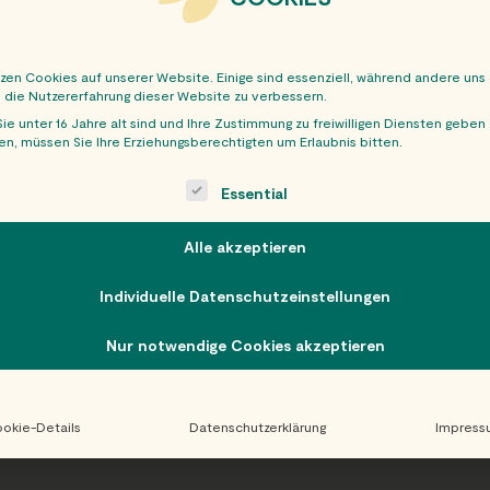
tzen Cookies auf unserer Website. Einige sind essenziell, während andere uns
, die Nutzererfahrung dieser Website zu verbessern.
ie unter 16 Jahre alt sind und Ihre Zustimmung zu freiwilligen Diensten geben
n, müssen Sie Ihre Erziehungsberechtigten um Erlaubnis bitten.
OBER
ollowing is a list of service groups for which consent can be giv
Essential
Alle akzeptieren
Individuelle Datenschutzeinstellungen
Nur notwendige Cookies akzeptieren
okie-Details
Datenschutzerklärung
Impress