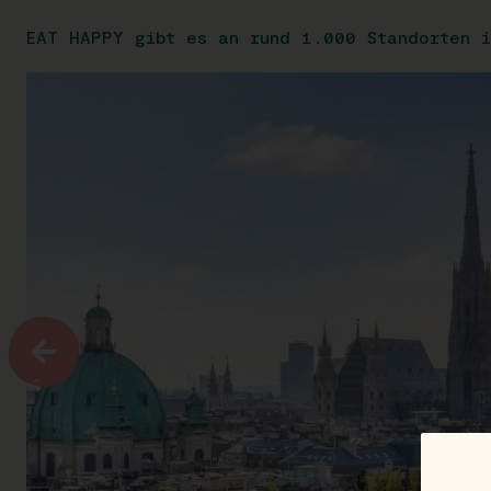
EAT HAPPY gibt es an rund 1.000 Standorten i