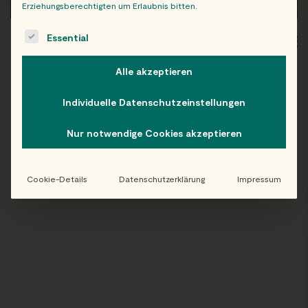
Erziehungsberechtigten um Erlaubnis bitten.
The following is a list of service groups for which consent c
Essential
WIEN
OB
Alle akzeptieren
Individuelle Datenschutzeinstellungen
Folge uns auf Instagram!
Nur notwendige Cookies akzeptieren
@EATHAPPY
Cookie-Details
Datenschutzerklärung
Impressum