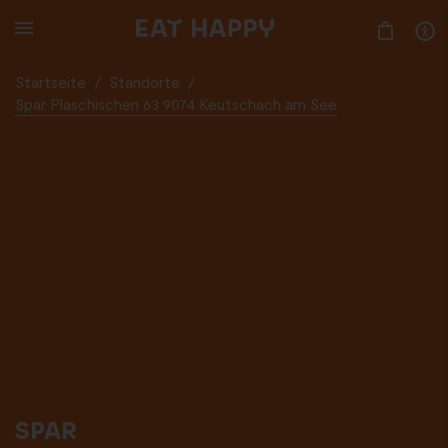
SKIP
TO
MAIN
CONTENT
Startseite
/
Standorte
/
Spar Plaschischen 63 9074 Keutschach am See
SPAR