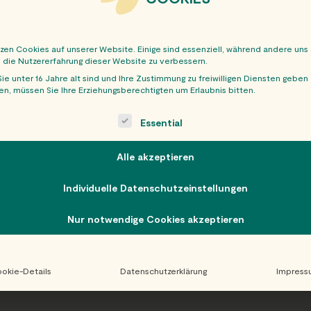
tzen Cookies auf unserer Website. Einige sind essenziell, während andere uns
, die Nutzererfahrung dieser Website zu verbessern.
ie unter 16 Jahre alt sind und Ihre Zustimmung zu freiwilligen Diensten geben
n, müssen Sie Ihre Erziehungsberechtigten um Erlaubnis bitten.
OBER
ollowing is a list of service groups for which consent can be giv
Essential
Alle akzeptieren
Individuelle Datenschutzeinstellungen
Nur notwendige Cookies akzeptieren
okie-Details
Datenschutzerklärung
Impress