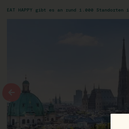
EAT HAPPY gibt es an rund 1.000 Standorten i