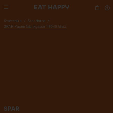
SKIP
TO
MAIN
CONTENT
Startseite
/
Standorte
/
SPAR Papierfabrikgasse 1 8045 Graz
SPAR