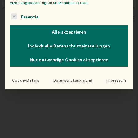
Erziehungsberechtigten um Erlaubnis bitten.
The following is a list of service groups for which consent c
Essential
WIEN
OB
Alle akzeptieren
Individuelle Datenschutzeinstellungen
Folge uns auf Instagram!
Nur notwendige Cookies akzeptieren
@EATHAPPY
Cookie-Details
Datenschutzerklärung
Impressum