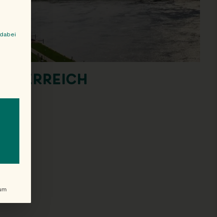
 dabei
ÖSTERREICH
en. The first service group is essential and cannot be unchecked.
um