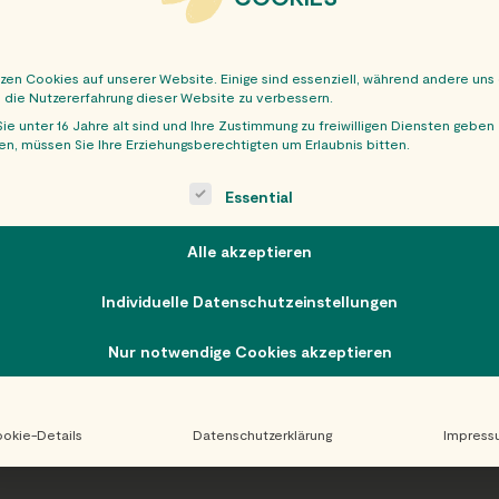
tzen Cookies auf unserer Website. Einige sind essenziell, während andere uns
, die Nutzererfahrung dieser Website zu verbessern.
ie unter 16 Jahre alt sind und Ihre Zustimmung zu freiwilligen Diensten geben
n, müssen Sie Ihre Erziehungsberechtigten um Erlaubnis bitten.
OBER
ollowing is a list of service groups for which consent can be giv
Essential
Alle akzeptieren
Individuelle Datenschutzeinstellungen
Nur notwendige Cookies akzeptieren
okie-Details
Datenschutzerklärung
Impress