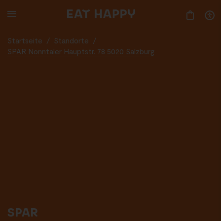
SKIP
TO
MAIN
CONTENT
Startseite
/
Standorte
/
SPAR Nonntaler Hauptstr. 78 5020 Salzburg
SPAR