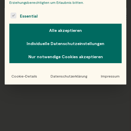
Erziehungsberechtigten um Erlaubnis bitten.
The following is a list of service groups for which consent c
Essential
WIEN
OB
Alle akzeptieren
Individuelle Datenschutzeinstellungen
Folge uns auf Instagram!
Nur notwendige Cookies akzeptieren
@EATHAPPY
Cookie-Details
Datenschutzerklärung
Impressum