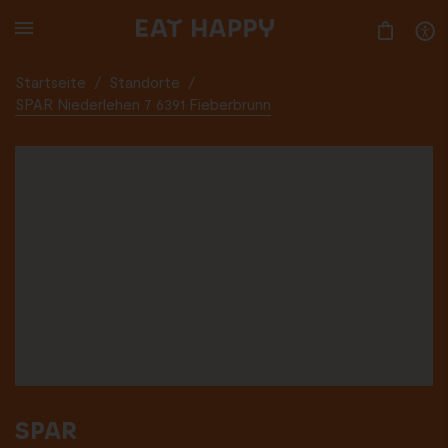
SKIP
TO
MAIN
CONTENT
Startseite
/
Standorte
/
SPAR Niederlehen 7 6391 Fieberbrunn
SPAR