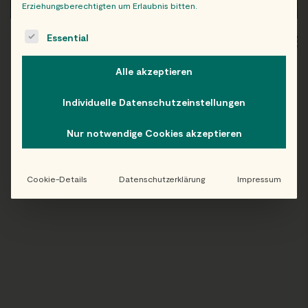
Erziehungsberechtigten um Erlaubnis bitten.
The following is a list of service groups for which consent c
Essential
WIEN
OB
Alle akzeptieren
Individuelle Datenschutzeinstellungen
Folge uns auf Instagram!
Nur notwendige Cookies akzeptieren
@EATHAPPY
Cookie-Details
Datenschutzerklärung
Impressum