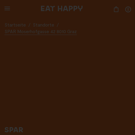
SKIP
TO
MAIN
CONTENT
Startseite
/
Standorte
/
SPAR Moserhofgasse 42 8010 Graz
SPAR