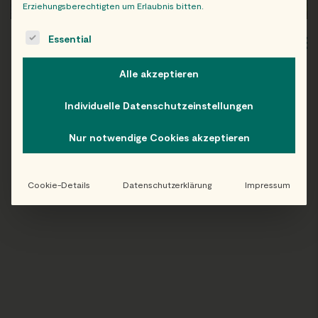
Erziehungsberechtigten um Erlaubnis bitten.
The following is a list of service groups for which consent c
Essential
WIEN
OB
Alle akzeptieren
Individuelle Datenschutzeinstellungen
Folge uns auf Instagram!
Nur notwendige Cookies akzeptieren
@EATHAPPY
Cookie-Details
Datenschutzerklärung
Impressum