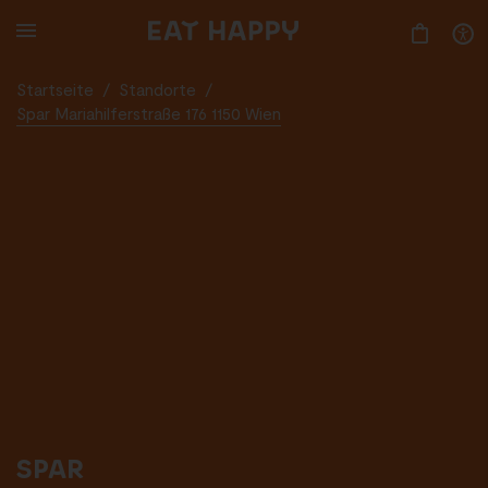
SKIP
TO
MAIN
CONTENT
Startseite
/
Standorte
/
Spar Mariahilferstraße 176 1150 Wien
SPAR