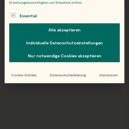
Erziehungsberechtigten um Erlaubnis bitten.
The following is a list of service groups for which consent c
Essential
WIEN
OB
Alle akzeptieren
Individuelle Datenschutzeinstellungen
Folge uns auf Instagram!
Nur notwendige Cookies akzeptieren
@EATHAPPY
Cookie-Details
Datenschutzerklärung
Impressum