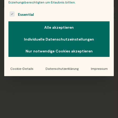
Erziehungsberechtigten um Erlaubnis bitten.
The following is a list of service groups for which consent c
Essential
WIEN
OB
Alle akzeptieren
Individuelle Datenschutzeinstellungen
Folge uns auf Instagram!
Nur notwendige Cookies akzeptieren
@EATHAPPY
Cookie-Details
Datenschutzerklärung
Impressum