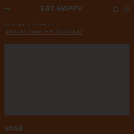
SKIP
TO
MAIN
CONTENT
Startseite
/
Standorte
/
Spar Linzer Gasse 17-19 5020 Salzburg
SPAR