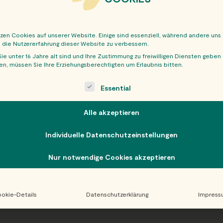
tzen Cookies auf unserer Website. Einige sind essenziell, während andere uns
, die Nutzererfahrung dieser Website zu verbessern.
ie unter 16 Jahre alt sind und Ihre Zustimmung zu freiwilligen Diensten geben
n, müssen Sie Ihre Erziehungsberechtigten um Erlaubnis bitten.
OBER
ollowing is a list of service groups for which consent can be giv
Essential
Alle akzeptieren
Individuelle Datenschutzeinstellungen
Nur notwendige Cookies akzeptieren
okie-Details
Datenschutzerklärung
Impress