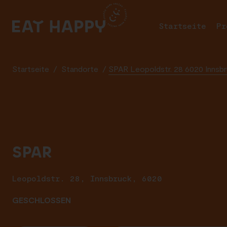
SKIP
TO
Startseite
Pr
MAIN
CONTENT
Startseite
/
Standorte
/
SPAR Leopoldstr. 28 6020 Innsb
SPAR
Leopoldstr. 28, Innsbruck, 6020
GESCHLOSSEN