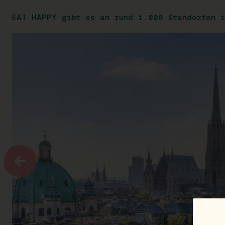
EAT HAPPY gibt es an rund 1.000 Standorten i