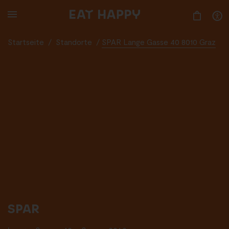
SKIP
TO
MAIN
CONTENT
Startseite
/
Standorte
/
SPAR Lange Gasse 40 8010 Graz
SPAR