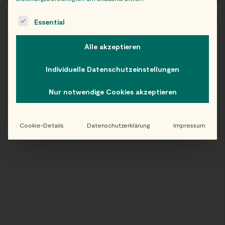
The following is a list of service groups for which consent c
WIEN
OB
Essential
Alle akzeptieren
Individuelle Datenschutzeinstellungen
Folge uns auf Instagram!
Nur notwendige Cookies akzeptieren
@EATHAPPY
Cookie-Details
Datenschutzerklärung
Impressum