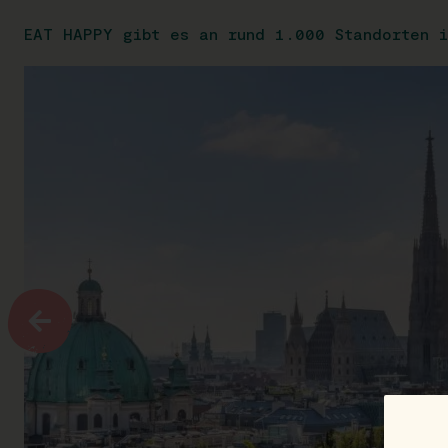
EAT HAPPY gibt es an rund 1.000 Standorten i