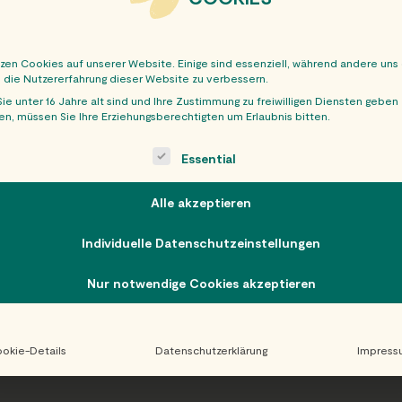
tzen Cookies auf unserer Website. Einige sind essenziell, während andere uns
, die Nutzererfahrung dieser Website zu verbessern.
ie unter 16 Jahre alt sind und Ihre Zustimmung zu freiwilligen Diensten geben
n, müssen Sie Ihre Erziehungsberechtigten um Erlaubnis bitten.
OBER
ollowing is a list of service groups for which consent can be giv
Essential
Alle akzeptieren
Individuelle Datenschutzeinstellungen
Nur notwendige Cookies akzeptieren
okie-Details
Datenschutzerklärung
Impress