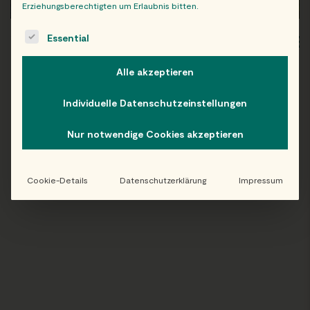
Erziehungsberechtigten um Erlaubnis bitten.
The following is a list of service groups for which consent c
Essential
WIEN
OB
Alle akzeptieren
Individuelle Datenschutzeinstellungen
Folge uns auf Instagram!
Nur notwendige Cookies akzeptieren
@EATHAPPY
Cookie-Details
Datenschutzerklärung
Impressum