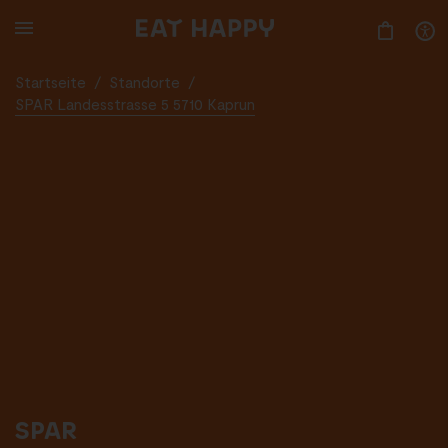
SKIP
TO
MAIN
CONTENT
Startseite
/
Standorte
/
SPAR Landesstrasse 5 5710 Kaprun
SPAR