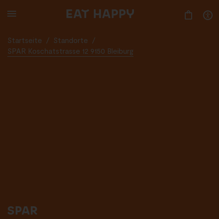
SKIP
TO
MAIN
CONTENT
Startseite
/
Standorte
/
SPAR Koschatstrasse 12 9150 Bleiburg
SPAR