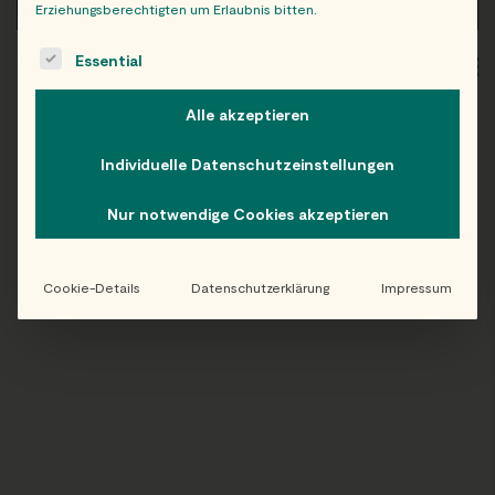
Erziehungsberechtigten um Erlaubnis bitten.
The following is a list of service groups for which consent c
Essential
WIEN
OB
Alle akzeptieren
Individuelle Datenschutzeinstellungen
Folge uns auf Instagram!
Nur notwendige Cookies akzeptieren
@EATHAPPY
Cookie-Details
Datenschutzerklärung
Impressum