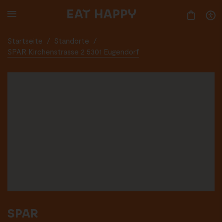
SKIP
TO
MAIN
CONTENT
Startseite
/
Standorte
/
SPAR Kirchenstrasse 2 5301 Eugendorf
SPAR