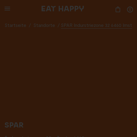
SKIP
TO
MAIN
CONTENT
Startseite
/
Standorte
/
SPAR Indurstriezone 32 6460 Imst
SPAR