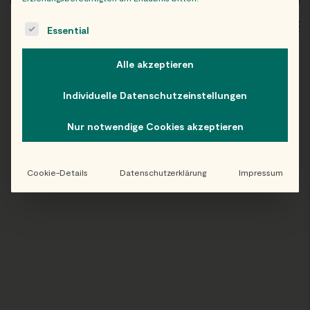
The following is a list of service groups for which consent c
WIEN
OB
Essential
Alle akzeptieren
Individuelle Datenschutzeinstellungen
Folge uns auf Instagram!
Nur notwendige Cookies akzeptieren
@EATHAPPY
Cookie-Details
Datenschutzerklärung
Impressum