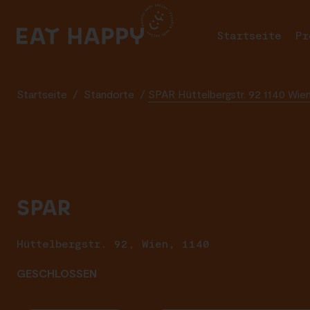
SKIP
TO
Startseite
Pr
MAIN
CONTENT
Startseite
/
Standorte
/
SPAR Hüttelbergstr. 92 1140 Wie
SPAR
Hüttelbergstr. 92, Wien, 1140
GESCHLOSSEN