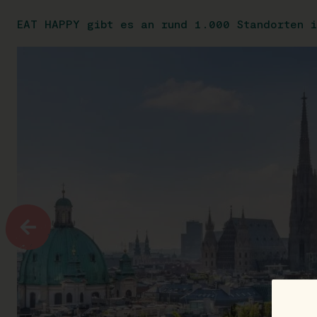
EAT HAPPY gibt es an rund 1.000 Standorten i