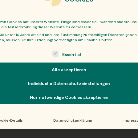
tzen Cookies auf unserer Website. Einige sind essenziell, während andere uns
, die Nutzererfahrung dieser Website zu verbessern.
ie unter 16 Jahre alt sind und Ihre Zustimmung zu freiwilligen Diensten geben
n, müssen Sie Ihre Erziehungsberechtigten um Erlaubnis bitten.
OBER
ollowing is a list of service groups for which consent can be giv
Essential
Alle akzeptieren
Individuelle Datenschutzeinstellungen
Nur notwendige Cookies akzeptieren
okie-Details
Datenschutzerklärung
Impress